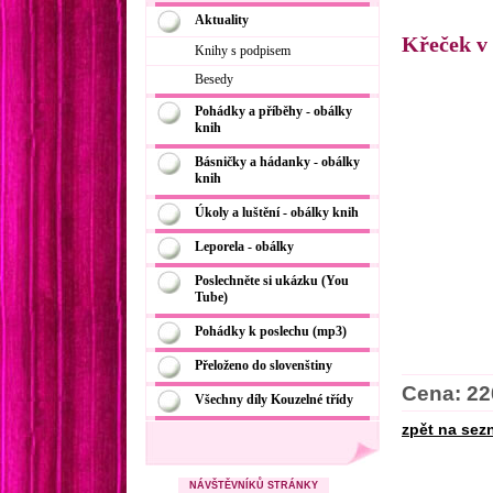
Aktuality
Křeček v 
Knihy s podpisem
Besedy
Pohádky a příběhy - obálky
knih
Básničky a hádanky - obálky
knih
Úkoly a luštění - obálky knih
Leporela - obálky
Poslechněte si ukázku (You
Tube)
Pohádky k poslechu (mp3)
Přeloženo do slovenštiny
Cena: 22
Všechny díly Kouzelné třídy
zpět na sez
NÁVŠTĚVNÍKŮ STRÁNKY