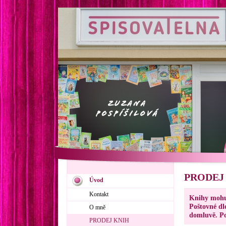
PRODEJ
Úvod
Kontakt
Knihy mohu 
Poštovné dl
O mně
domluvě. Po
PRODEJ KNIH