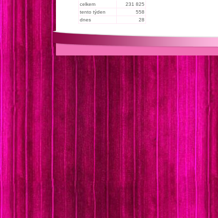
celkem
231 825
tento týden
558
dnes
28